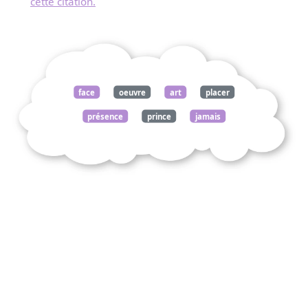
cette citation.
face
oeuvre
art
placer
présence
prince
jamais
prendre
faute
risquerait
fort
entendre
propre
voix
schopenhauer
monde
volonté