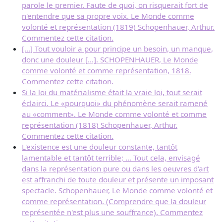
parole le premier. Faute de quoi, on risquerait fort de
n'entendre que sa propre voix. Le Monde comme
volonté et représentation (1819) Schopenhauer, Arthur.
Commentez cette citation.
[...] Tout vouloir a pour principe un besoin, un manque,
donc une douleur [...]. SCHOPENHAUER, Le Monde
comme volonté et comme représentation, 1818.
Commentez cette citation.
Si la loi du matérialisme était la vraie loi, tout serait
éclairci. Le «pourquoi» du phénomène serait ramené
au «comment». Le Monde comme volonté et comme
représentation (1818) Schopenhauer, Arthur.
Commentez cette citation.
L'existence est une douleur constante, tantôt
lamentable et tantôt terrible; ... Tout cela, envisagé
dans la représentation pure ou dans les oeuvres d'art
est affranchi de toute douleur et présente un imposant
spectacle. Schopenhauer, Le Monde comme volonté et
comme représentation. (Comprendre que la douleur
représentée n'est plus une souffrance). Commentez