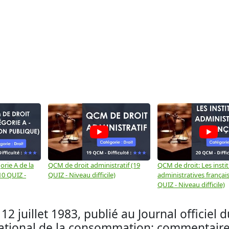
rie A de la
QCM de droit administratif (19
QCM de droit: Les insti
10 QUIZ -
QUIZ - Niveau difficile)
administratives français
QUIZ - Niveau difficile)
2 juillet 1983, publié au Journal officiel du
 national de la consommation: commentair