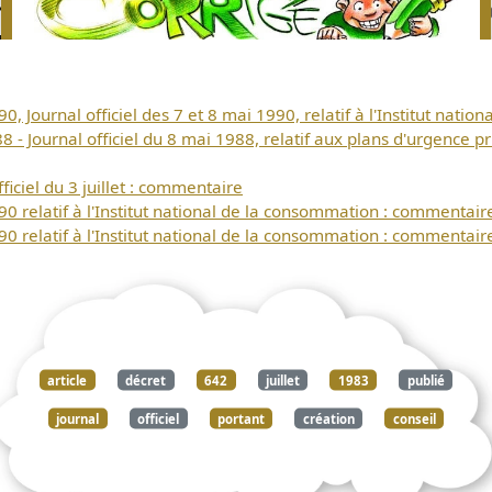
Télécharger
0, Journal officiel des 7 et 8 mai 1990, relatif à l'Institut nat
gratuitement ce
- Journal officiel du 8 mai 1988, relatif aux plans d'urgence pri
document
ficiel du 3 juillet : commentaire
90 relatif à l'Institut national de la consommation : commentair
90 relatif à l'Institut national de la consommation : commentair
article
décret
642
juillet
1983
publié
journal
officiel
portant
création
conseil
national
consommation
commentaire