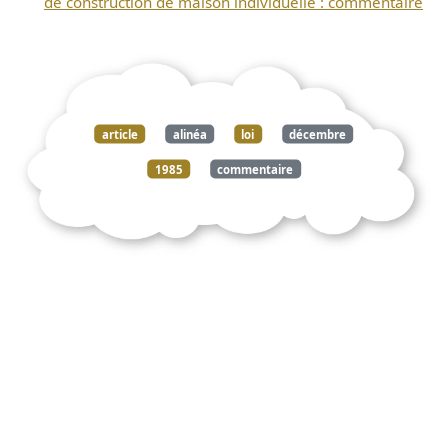
de construction de maison individuelle : commentaire
article
alinéa
loi
décembre
1985
commentaire