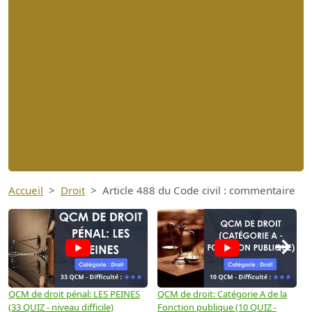
Accueil
Droit
Article 488 du Code civil : commentaire
→
QCM de droit pénal: LES PEINES
QCM de droit: Catégorie A de la
Q
(33 QUIZ - niveau difficile)
Fonction publique (10 QUIZ -
Q