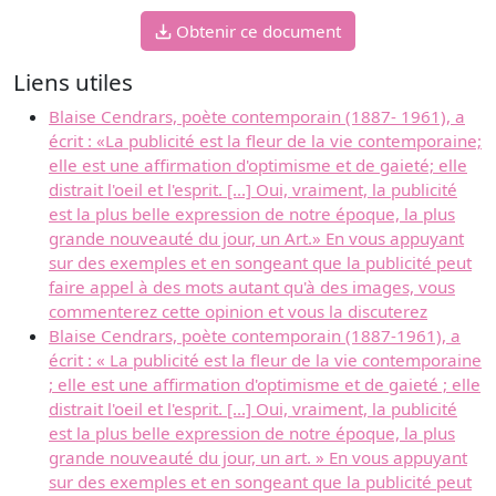
Obtenir ce document
Liens utiles
Blaise Cendrars, poète contemporain (1887- 1961), a
écrit : «La publicité est la fleur de la vie contemporaine;
elle est une affirmation d'optimisme et de gaieté; elle
distrait l'oeil et l'esprit. [...] Oui, vraiment, la publicité
est la plus belle expression de notre époque, la plus
grande nouveauté du jour, un Art.» En vous appuyant
sur des exemples et en songeant que la publicité peut
faire appel à des mots autant qu'à des images, vous
commenterez cette opinion et vous la discuterez
Blaise Cendrars, poète contemporain (1887-1961), a
écrit : « La publicité est la fleur de la vie contemporaine
; elle est une affirmation d'optimisme et de gaieté ; elle
distrait l'oeil et l'esprit. [...] Oui, vraiment, la publicité
est la plus belle expression de notre époque, la plus
grande nouveauté du jour, un art. » En vous appuyant
sur des exemples et en songeant que la publicité peut