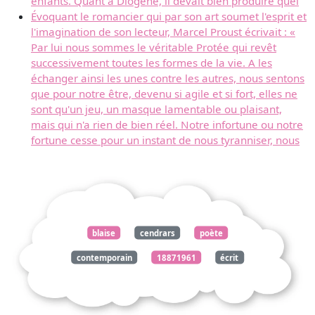
enfants. Quant à Diogene, il devait bien produire quel
Évoquant le romancier qui par son art soumet l'esprit et
l'imagination de son lecteur, Marcel Proust écrivait : «
Par lui nous sommes le véritable Protée qui revêt
successivement toutes les formes de la vie. A les
échanger ainsi les unes contre les autres, nous sentons
que pour notre être, devenu si agile et si fort, elles ne
sont qu'un jeu, un masque lamentable ou plaisant,
mais qui n'a rien de bien réel. Notre infortune ou notre
fortune cesse pour un instant de nous tyranniser, nous
blaise
cendrars
poète
contemporain
18871961
écrit
publicité
fleur
vie
contemporaine
affirmation