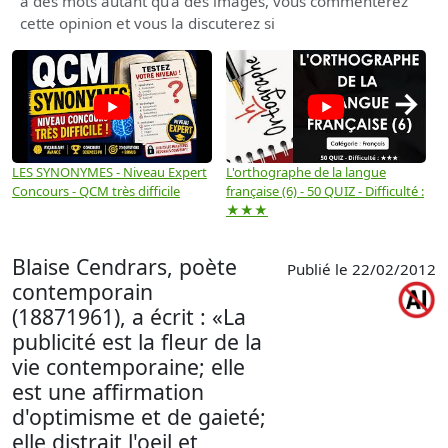
à des mots autant qu'à des images, vous commenterez
cette opinion et vous la discuterez si
→
LES SYNONYMES - Niveau Expert
L'orthographe de la langue
L
Concours - QCM très difficile
française (6) - 50 QUIZ - Difficulté :
f
★★★
Blaise Cendrars, poète
Publié le 22/02/2012
contemporain
(18871961), a écrit : «La
publicité est la fleur de la
vie contemporaine; elle
est une affirmation
d'optimisme et de gaieté;
elle distrait l'oeil et