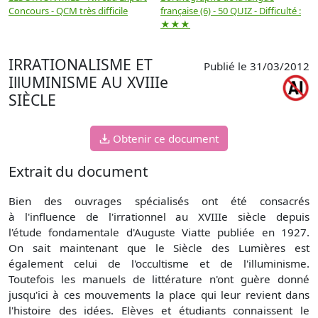
Concours - QCM très difficile
française (6) - 50 QUIZ - Difficulté :
f
★★★
IRRATIONALISME ET
Publié le 31/03/2012
IllUMINISME AU XVIIIe
SIÈCLE
Obtenir ce document
Extrait du document
Bien des ouvrages spécialisés ont été consacrés
à l'influence de l'irrationnel au XVIIIe siècle depuis
l'étude fondamentale d'Auguste Viatte publiée en 1927.
On sait maintenant que le Siècle des Lumières est
également celui de l'occultisme et de l'illuminisme.
Toutefois les manuels de littérature n'ont guère donné
jusqu'ici à ces mouvements la place qui leur revient dans
l'histoire des idées. Elèves et étudiants connaissent le