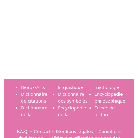
Beaux-Arts
linguistique
mythologie
Dictionnaire
Dictionnaire
Encyclopédie
de citations
des symboles
philosophique
Dictionnaire
Encyclopédie
Fiches de
de la
de la
lecture
F.A.Q.
∘
Contact
∘
Mentions légales
∘
Conditions