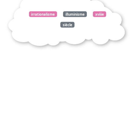
irrationalisme
illuminisme
xviiie
siècle