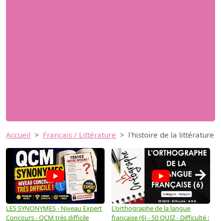
Accueil
Français / Littérature
l'histoire de la littérature
→
LES SYNONYMES - Niveau Expert
L'orthographe de la langue
L
Concours - QCM très difficile
française (6) - 50 QUIZ - Difficulté :
f