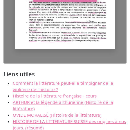
Liens utiles
Comment la littérature peut-elle témoigner de la
violence de l’histoire ?
Histoire de la littérature française - cours
ARTHUR et la légende arthurienne (Histoire de la
littérature)
OVIDE MORALISÉ (Histoire de la littérature)
HISTOIRE DE LA LITTÉRATURE SUISSE des origines à nos
jours. (résumé)