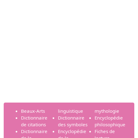
Beaux-Arts
linguistique
mythologie
Dictionnaire
Dictionnaire
Encyclopédie
de citations
des symboles
philosophique
Dictionnaire
Encyclopédie
Fiches de
de la
de la
lecture