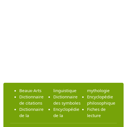
Beaux-Arts
linguistique
mythologie
Dictionnaire
Dictionnaire
Encyclopédie
de citations
des symboles
philosophique
Dictionnaire
Encyclopédie
Fiches de
de la
de la
lecture