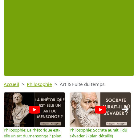
Accueil
Philosophie
Art & Fuite du temps
→
Philosophie: La rhétorique est-
Philosophie: Socrate aurait il dû
P
elle un art du mensonge ? (plan
s'évader ? (plan détaillé)
s