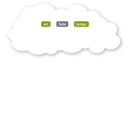
art
fuite
temps