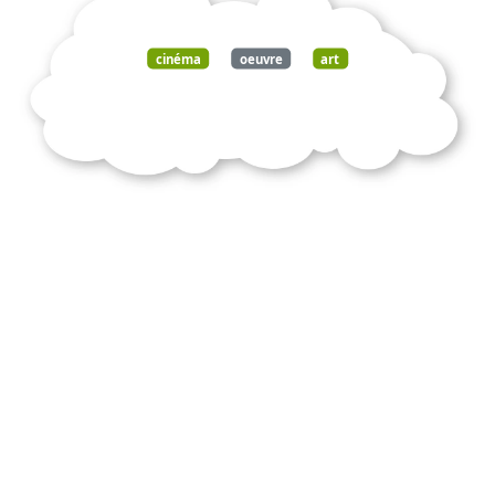
cinéma
oeuvre
art