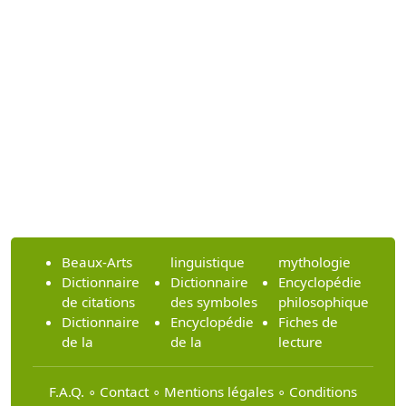
Beaux-Arts
linguistique
mythologie
Dictionnaire
Dictionnaire
Encyclopédie
de citations
des symboles
philosophique
Dictionnaire
Encyclopédie
Fiches de
de la
de la
lecture
F.A.Q.
∘
Contact
∘
Mentions légales
∘
Conditions