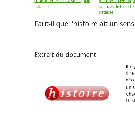
subordonnée à la raison ? (plan
méthode scientifiq
détaillé)
sciences de l'esprit ?
détaillé)
Faut-il que l’histoire ait un se
Extrait du document
Il n
dire
néce
L’hi
Chaq
l’hi