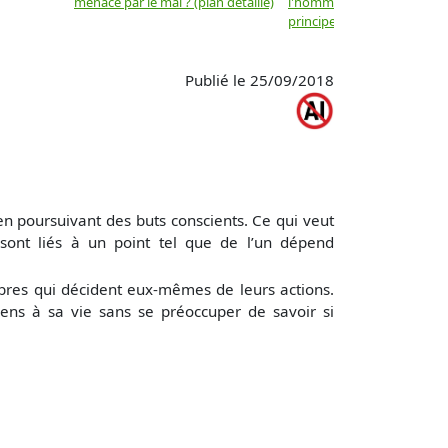
menacé par le mal ? (plan détaillé)
l'homme ne sont-ils que d
principes moraux ? (plan dé
Publié le 25/09/2018
en poursuivant des buts conscients. Ce qui veut
e sont liés à un point tel que de l’un dépend
 libres qui décident eux-mêmes de leurs actions.
ens à sa vie sans se préoccuper de savoir si