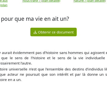
ue aux
nous trahir ? (plan détaillé)
naturel ? (plan détaillé)
 (plan
ns pour que ma vie en ait un?
Obtenir ce document
’y aurait évidemment pas d’histoire sans hommes qui agissent 
 que le sens de l’histoire et le sens de la vie individuell
ssairement l’autre.
stoire universelle n’est que l’ensemble des destins d’individus
ue acteur ne poursuit que son intérêt et par là donne un s
stoire en a un.