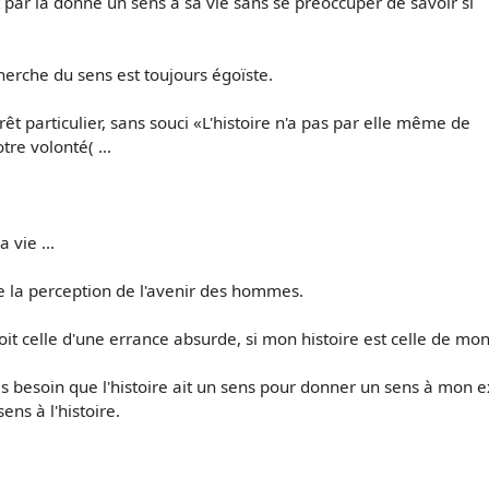
 par là donne un sens à sa vie sans se préoccuper de savoir si
herche du sens est toujours égoïste.
t particulier, sans souci «L'histoire n'a pas par elle­ même de
tre volonté( ...
 vie ...
la perception de l'avenir des hommes.
soit celle d'une errance absurde, si mon histoire est celle de m
pas besoin que l'histoire ait un sens pour donner un sens à mon ex
ns à l'histoire.