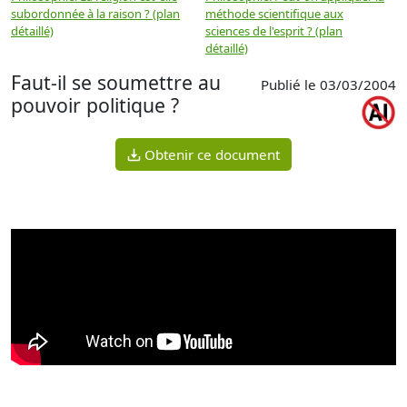
subordonnée à la raison ? (plan
méthode scientifique aux
n
détaillé)
sciences de l'esprit ? (plan
détaillé)
Faut-il se soumettre au
Publié le 03/03/2004
pouvoir politique ?
Obtenir ce document