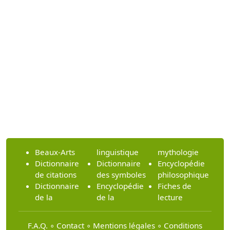
Beaux-Arts
linguistique
mythologie
Dictionnaire
Dictionnaire
Encyclopédie
de citations
des symboles
philosophique
Dictionnaire
Encyclopédie
Fiches de
de la
de la
lecture
F.A.Q.
∘
Contact
∘
Mentions légales
∘
Conditions