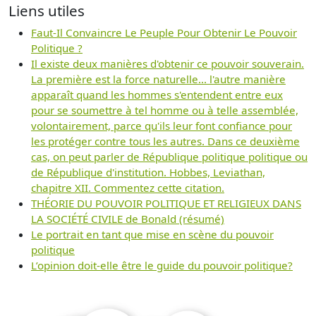
Liens utiles
Faut-Il Convaincre Le Peuple Pour Obtenir Le Pouvoir
Politique ?
Il existe deux manières d'obtenir ce pouvoir souverain.
La première est la force naturelle... l'autre manière
apparaît quand les hommes s'entendent entre eux
pour se soumettre à tel homme ou à telle assemblée,
volontairement, parce qu'ils leur font confiance pour
les protéger contre tous les autres. Dans ce deuxième
cas, on peut parler de République politique politique ou
de République d'institution. Hobbes, Leviathan,
chapitre XII. Commentez cette citation.
THÉORIE DU POUVOIR POLITIQUE ET RELIGIEUX DANS
LA SOCIÉTÉ CIVILE de Bonald (résumé)
Le portrait en tant que mise en scène du pouvoir
politique
L’opinion doit-elle être le guide du pouvoir politique?