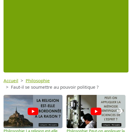
Accueil
Philosophie
Faut-il se soumettre au pouvoir politique ?
→
Philosophie: La religion est-elle
Philosophie: Peut-on appliquer la
P