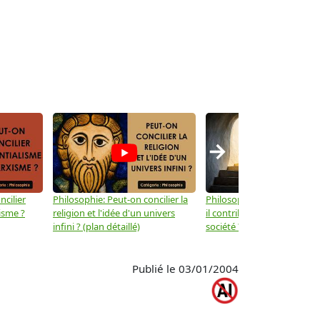
→
ncilier
Philosophie: Peut-on concilier la
Philosophie: Le mysticisme
isme ?
religion et l'idée d'un univers
il contribuer au progrès de 
infini ? (plan détaillé)
société ? (plan détaillé)
Publié le 03/01/2004