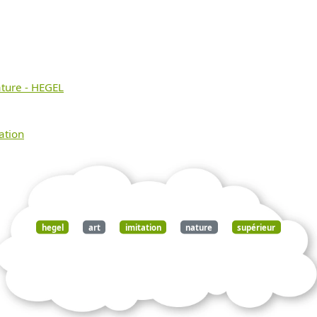
nature - HEGEL
ation
hegel
art
imitation
nature
supérieur