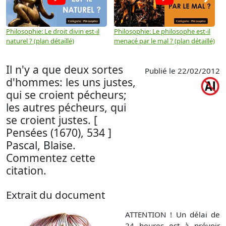
Philosophie: Le droit divin est-il
Philosophie: Le philosophe est-il
P
naturel ? (plan détaillé)
menacé par le mal ? (plan détaillé)
l
p
Il n'y a que deux sortes
Publié le 22/02/2012
d'hommes: les uns justes,
qui se croient pécheurs;
les autres pécheurs, qui
se croient justes. [
Pensées (1670), 534 ]
Pascal, Blaise.
Commentez cette
citation.
Extrait du document
ATTENTION ! Un délai de
24 heures est à prévoir