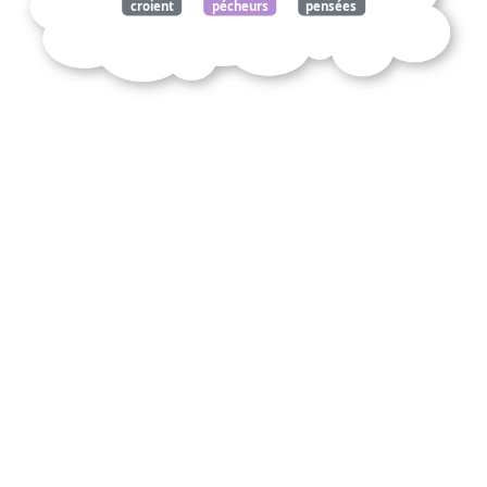
croient
pécheurs
pensées
1670
534
pascal
blaise
commentez
citation