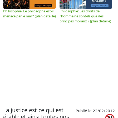
Philosophie: Le philosophe est-il
Philosophie: Les droits de
P
menacé par le mal ? (plan détaillé)
l'homme ne sont-ils que des
e
principes moraux ? (plan détaillé)
(
La justice est ce qui est
Publié le 22/02/2012
établi; et ainsi toutes nos