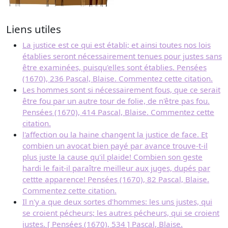
Liens utiles
La justice est ce qui est établi; et ainsi toutes nos lois
établies seront nécessairement tenues pour justes sans
être examinées, puisqu'elles sont établies. Pensées
(1670), 236 Pascal, Blaise. Commentez cette citation.
Les hommes sont si nécessairement fous, que ce serait
être fou par un autre tour de folie, de n'être pas fou.
Pensées (1670), 414 Pascal, Blaise. Commentez cette
citation.
l'affection ou la haine changent la justice de face. Et
combien un avocat bien payé par avance trouve-t-il
plus juste la cause qu'il plaide! Combien son geste
hardi le fait-il paraître meilleur aux juges, dupés par
cettte apparence! Pensées (1670), 82 Pascal, Blaise.
Commentez cette citation.
Il n'y a que deux sortes d'hommes: les uns justes, qui
se croient pécheurs; les autres pécheurs, qui se croient
justes. [ Pensées (1670), 534 ] Pascal, Blaise.