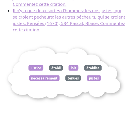
Commentez cette citation.
Il n'y a que deux sortes d'hommes: les uns justes, qui
se croient pécheurs; les autres pécheurs, qui se croient
justes. Pensées (1670), 534 Pascal, Blaise. Commentez
cette citation.
justice
établi
lois
établies
nécessairement
tenues
justes
examinées
puisqu
pensées
1670
236
pascal
blaise
commentez
citation