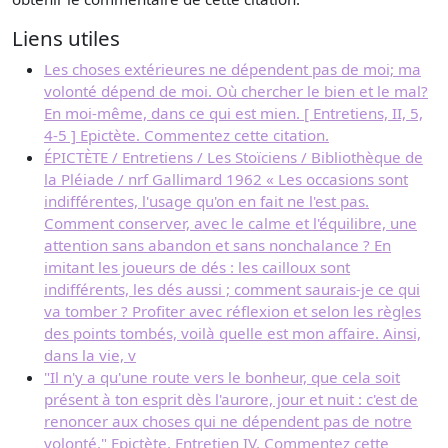
Liens utiles
Les choses extérieures ne dépendent pas de moi; ma
volonté dépend de moi. Où chercher le bien et le mal?
En moi-même, dans ce qui est mien. [ Entretiens, II, 5,
4-5 ] Epictète. Commentez cette citation.
ÉPICTÈTE / Entretiens / Les Stoïciens / Bibliothèque de
la Pléiade / nrf Gallimard 1962 « Les occasions sont
indifférentes, l'usage qu'on en fait ne l'est pas.
Comment conserver, avec le calme et l'équilibre, une
attention sans abandon et sans nonchalance ? En
imitant les joueurs de dés : les cailloux sont
indifférents, les dés aussi ; comment saurais-je ce qui
va tomber ? Profiter avec réflexion et selon les règles
des points tombés, voilà quelle est mon affaire. Ainsi,
dans la vie, v
"Il n'y a qu'une route vers le bonheur, que cela soit
présent à ton esprit dès l'aurore, jour et nuit : c'est de
renoncer aux choses qui ne dépendent pas de notre
volonté." Epictète, Entretien IV. Commentez cette