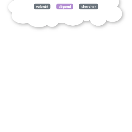
volonté
dépend
chercher
mal
entretiens
epictète
commentez
citation