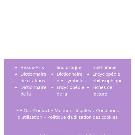
Beaux-Arts
linguistique
mythologie
Dictionnaire
Dictionnaire
Encyclopédie
de citations
des symboles
philosophique
Dictionnaire
Encyclopédie
Fiches de
de la
de la
lecture
F.A.Q.
∘
Contact
∘
Mentions légales
∘
Conditions
d'utilisation
∘
Politique d’utilisation des cookies