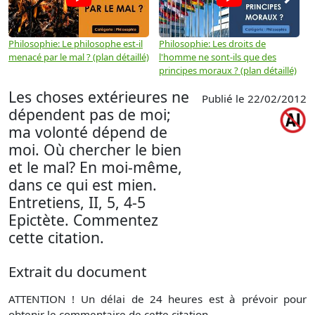
Philosophie: Le philosophe est-il
Philosophie: Les droits de
P
menacé par le mal ? (plan détaillé)
l'homme ne sont-ils que des
e
principes moraux ? (plan détaillé)
(
Les choses extérieures ne
Publié le 22/02/2012
dépendent pas de moi;
ma volonté dépend de
moi. Où chercher le bien
et le mal? En moi-même,
dans ce qui est mien.
Entretiens, II, 5, 4-5
Epictète. Commentez
cette citation.
Extrait du document
ATTENTION ! Un délai de 24 heures est à prévoir pour
obtenir le commentaire de cette citation.