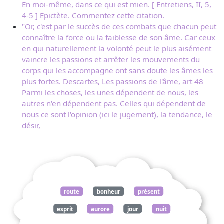
En moi-même, dans ce qui est mien. [ Entretiens, II, 5,
4-5 ] Epictète. Commentez cette citation.
"Or, c'est par le succès de ces combats que chacun peut
connaître la force ou la faiblesse de son âme. Car ceux
en qui naturellement la volonté peut le plus aisément
vaincre les passions et arrêter les mouvements du
corps qui les accompagne ont sans doute les âmes les
plus fortes. Descartes, Les passions de l'âme, art 48
Parmi les choses, les unes dépendent de nous, les
autres n'en dépendent pas. Celles qui dépendent de
nous ce sont l'opinion (ici le jugement), la tendance, le
désir,
route
bonheur
présent
esprit
aurore
jour
nuit