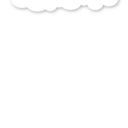
renoncer
choses
dépendent
volonté
epictète
entretien
commentez
citation