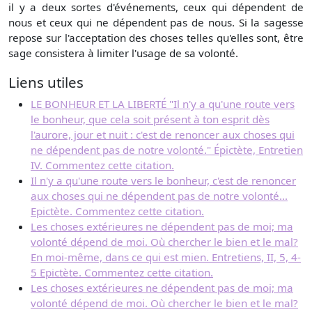
il y a deux sortes d'événements, ceux qui dépendent de
nous et ceux qui ne dépendent pas de nous. Si la sagesse
repose sur l'acceptation des choses telles qu'elles sont, être
sage consistera à limiter l'usage de sa volonté.
Liens utiles
LE BONHEUR ET LA LIBERTÉ "Il n'y a qu'une route vers
le bonheur, que cela soit présent à ton esprit dès
l'aurore, jour et nuit : c'est de renoncer aux choses qui
ne dépendent pas de notre volonté." Épictète, Entretien
IV. Commentez cette citation.
Il n'y a qu'une route vers le bonheur, c'est de renoncer
aux choses qui ne dépendent pas de notre volonté...
Epictète. Commentez cette citation.
Les choses extérieures ne dépendent pas de moi; ma
volonté dépend de moi. Où chercher le bien et le mal?
En moi-même, dans ce qui est mien. Entretiens, II, 5, 4-
5 Epictète. Commentez cette citation.
Les choses extérieures ne dépendent pas de moi; ma
volonté dépend de moi. Où chercher le bien et le mal?