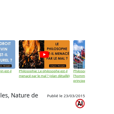
→
in est-il
Philosophie: Le philosophe est-il
Philosophie: Les droits de
menacé par le mal ? (plan détaillé)
l'homme ne sont-ils que d
principes moraux ? (plan dé
ples, Nature de
Publié le 23/03/2015