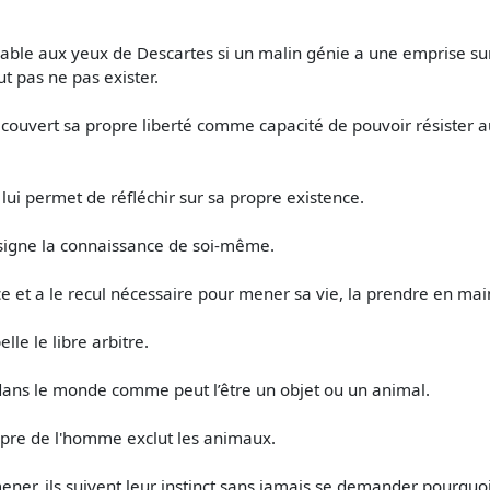
nlable aux yeux de Descartes si un malin génie a une emprise su
t pas ne pas exister.
écouvert sa propre liberté comme capacité de pouvoir résister a
lui permet de réfléchir sur sa propre existence.
signe la connaissance de soi-même.
e et a le recul nécessaire pour mener sa vie, la prendre en main
lle le libre arbitre.
 dans le monde comme peut l’être un objet ou un animal.
opre de l'homme exclut les animaux.
ener, ils suivent leur instinct sans jamais se demander pourquoi il