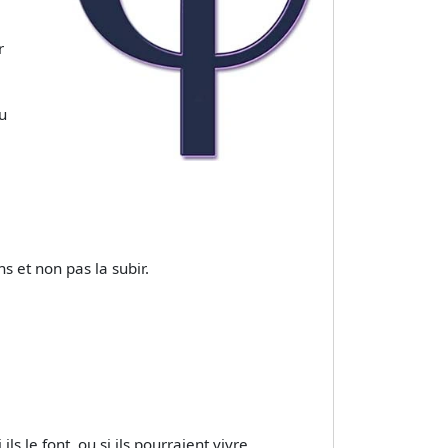
r
u
s et non pas la subir.
s le font, ou si ils pourraient vivre