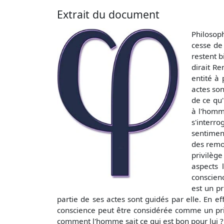
Extrait du document
Philosoph
cesse de 
restent b
dirait Re
entité à 
actes son
de ce qu'
à l'homme
s'interro
sentiment
des remor
privilège
aspects 
conscien
est un p
partie de ses actes sont guidés par elle. En ef
conscience peut être considérée comme un priv
comment l'homme sait ce qui est bon pour lui ? I