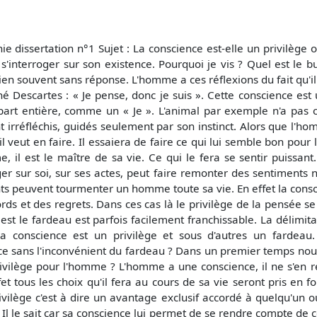
ie dissertation n°1 Sujet : La conscience est-elle un privilège
s'interroger sur son existence. Pourquoi je vis ? Quel est le 
ien souvent sans réponse. L'homme a ces réflexions du fait qu'i
né Descartes : « Je pense, donc je suis ». Cette conscience es
part entière, comme un « Je ». L'animal par exemple n'a pas cet
t irréfléchis, guidés seulement par son instinct. Alors que l'h
il veut en faire. Il essaiera de faire ce qui lui semble bon pour
, il est le maître de sa vie. Ce qui le fera se sentir puissant.
ger sur soi, sur ses actes, peut faire remonter des sentiments 
s peuvent tourmenter un homme toute sa vie. En effet la consci
ds et des regrets. Dans ces cas là le privilège de la pensée se 
 est le fardeau est parfois facilement franchissable. La délimitat
la conscience est un privilège et sous d'autres un fardeau.
ce sans l'inconvénient du fardeau ? Dans un premier temps nou
rivilège pour l'homme ? L'homme a une conscience, il ne s'en
fet tous les choix qu'il fera au cours de sa vie seront pris en f
ilège c'est à dire un avantage exclusif accordé à quelqu'un o
l le sait car sa conscience lui permet de se rendre compte de ce