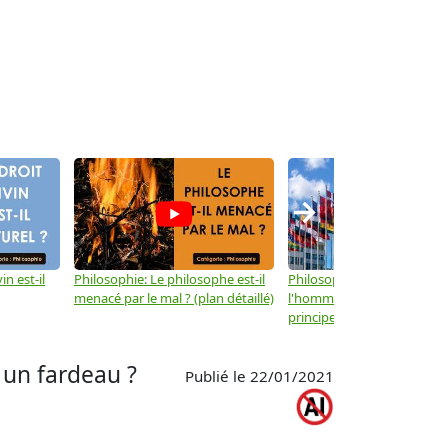
→
in est-il
Philosophie: Le philosophe est-il
Philosophie: Les droits de
menacé par le mal ? (plan détaillé)
l'homme ne sont-ils que d
principes moraux ? (plan dé
u un fardeau ?
Publié le 22/01/2021