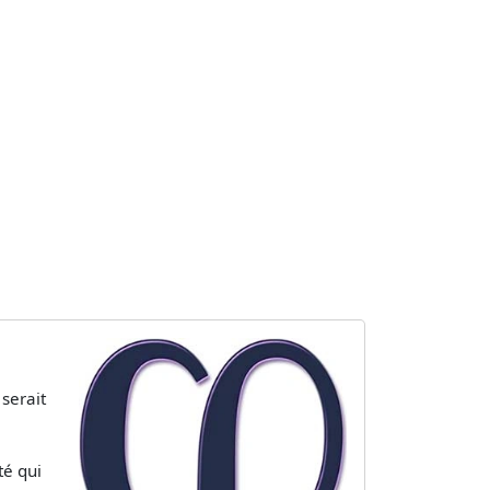
 serait
té qui