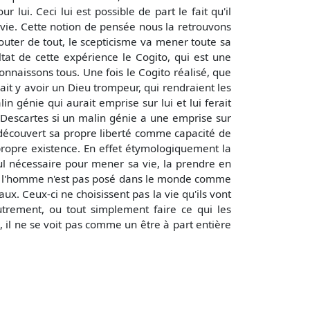
 lui. Ceci lui est possible de part le fait qu'il
 vie. Cette notion de pensée nous la retrouvons
douter de tout, le scepticisme va mener toute sa
ltat de cette expérience le Cogito, qui est une
connaissons tous. Une fois le Cogito réalisé, que
rait y avoir un Dieu trompeur, qui rendraient les
in génie qui aurait emprise sur lui et lui ferait
de Descartes si un malin génie a une emprise sur
a découvert sa propre liberté comme capacité de
 propre existence. En effet étymologiquement la
ul nécessaire pour mener sa vie, la prendre en
t que l'homme n'est pas posé dans le monde comme
x. Ceux-ci ne choisissent pas la vie qu'ils vont
autrement, ou tout simplement faire ce qui les
, il ne se voit pas comme un être à part entière