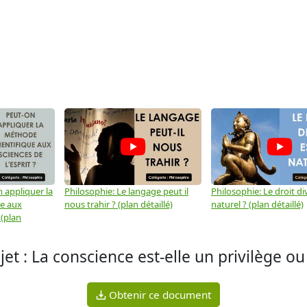
 appliquer la
Philosophie: Le langage peut il
Philosophie: Le droit div
ue aux
nous trahir ? (plan détaillé)
naturel ? (plan détaillé)
 (plan
jet : La conscience est-elle un privilège o
Obtenir ce document