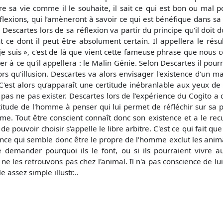
 sa vie comme il le souhaite, il sait ce qui est bon ou mal pour
flexions, qui l’amèneront à savoir ce qui est bénéfique dans sa
 Descartes lors de sa réflexion va partir du principe qu'il doit 
 ce dont il peut être absolument certain. Il appellera le résu
 je suis », c'est de là que vient cette fameuse phrase que nous 
er à ce qu'il appellera : le Malin Génie. Selon Descartes il pour
s qu'illusion. Descartes va alors envisager l'existence d'un mal
é. C'est alors qu’apparaît une certitude inébranlable aux yeux 
pas ne pas exister. Descartes lors de l'expérience du Cogito 
ptitude de l'homme à penser qui lui permet de réfléchir sur sa
e. Tout être conscient connaît donc son existence et a le rec
e de pouvoir choisir s'appelle le libre arbitre. C'est ce qui fai
ence qui semble donc être le propre de l'homme exclut les animau
se demander pourquoi ils le font, ou si ils pourraient vivre 
ne les retrouvons pas chez l'animal. Il n'a pas conscience de lui
assez simple illustr...