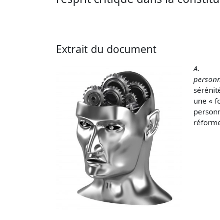
Extrait du document
A.
personn
sérénit
une « f
per­son
réforme