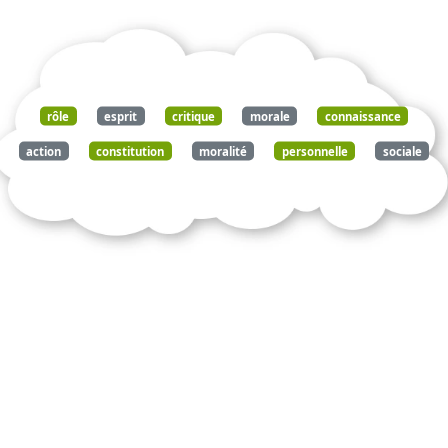
document
rôle
esprit
critique
morale
connaissance
action
constitution
moralité
personnelle
sociale