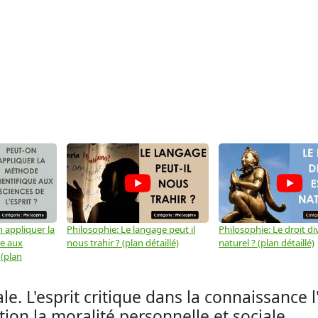
 appliquer la
Philosophie: Le langage peut il
Philosophie: Le droit div
ue aux
nous trahir ? (plan détaillé)
naturel ? (plan détaillé)
 (plan
le. L'esprit critique dans la connaissance l
ution la moralité personnelle et sociale.