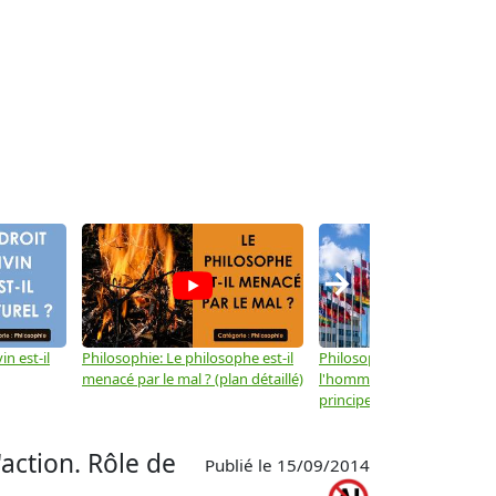
→
in est-il
Philosophie: Le philosophe est-il
Philosophie: Les droits de
menacé par le mal ? (plan détaillé)
l'homme ne sont-ils que d
principes moraux ? (plan dé
'action. Rôle de
Publié le 15/09/2014