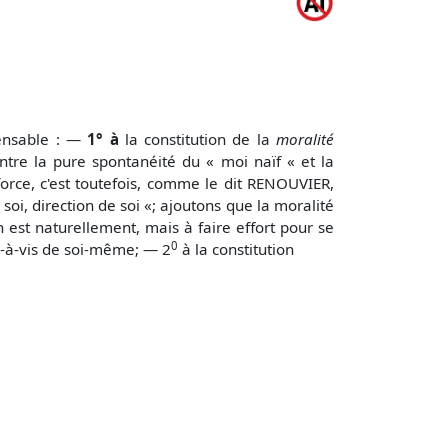
spensable : —
1° à
la constitution de la
moralité
ntre la pure spontanéité du « moi naïf « et la
e force, c'est toutefois, comme le dit RENOUVIER,
soi, direction de soi «; ajoutons que la moralité
n est natu­rellement, mais à faire effort pour se
0
vis-à-vis de soi-même; — 2
à la constitution