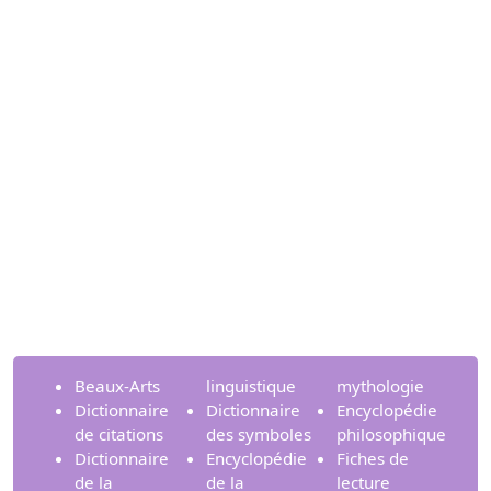
Beaux-Arts
linguistique
mythologie
Dictionnaire
Dictionnaire
Encyclopédie
de citations
des symboles
philosophique
Dictionnaire
Encyclopédie
Fiches de
de la
de la
lecture