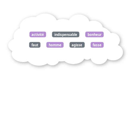
activité
indispensable
bonheur
faut
homme
agisse
fasse
chose
apprenne
aphorismes
sagesse
vie
1851
schopenhauer
arthur
commentez
citation