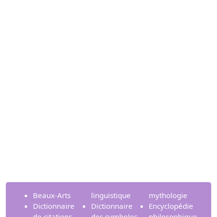
Beaux-Arts
linguistique
mythologie
Dictionnaire
Dictionnaire
Encyclopédie
de citations
des symboles
philosophique