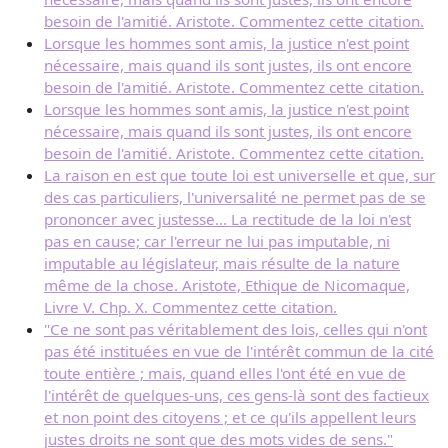
besoin de l'amitié. Aristote. Commentez cette citation.
Lorsque les hommes sont amis, la justice n'est point
nécessaire, mais quand ils sont justes, ils ont encore
besoin de l'amitié. Aristote. Commentez cette citation.
Lorsque les hommes sont amis, la justice n'est point
nécessaire, mais quand ils sont justes, ils ont encore
besoin de l'amitié. Aristote. Commentez cette citation.
La raison en est que toute loi est universelle et que, sur
des cas particuliers, l'universalité ne permet pas de se
prononcer avec justesse... La rectitude de la loi n'est
pas en cause; car l'erreur ne lui pas imputable, ni
imputable au législateur, mais résulte de la nature
même de la chose. Aristote, Ethique de Nicomaque,
Livre V. Chp. X. Commentez cette citation.
"Ce ne sont pas véritablement des lois, celles qui n'ont
pas été instituées en vue de l'intérêt commun de la cité
toute entière ; mais, quand elles l'ont été en vue de
l'intérêt de quelques-uns, ces gens-là sont des factieux
et non point des citoyens ; et ce qu'ils appellent leurs
justes droits ne sont que des mots vides de sens."