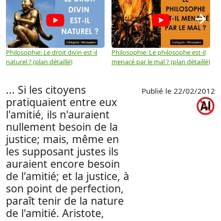
→
Philosophie: Le droit divin est-il
Philosophie: Le philosophe est-il
P
naturel ? (plan détaillé)
menacé par le mal ? (plan détaillé)
l
p
... Si les citoyens
Publié le 22/02/2012
pratiquaient entre eux
l'amitié, ils n'auraient
nullement besoin de la
justice; mais, même en
les supposant justes ils
auraient encore besoin
de l'amitié; et la justice, à
son point de perfection,
paraît tenir de la nature
de l'amitié. Aristote,