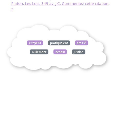
Platon, Les Lois, 349 av. J.C. Commentez cette citation.
?
citoyens
pratiquaient
amitié
nullement
besoin
justice
supposant
justes
point
perfection
paraît
nature
aristote
ethique
nicomaque
viii
flammarion