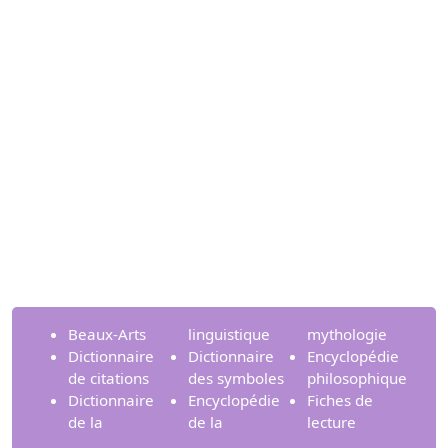
Beaux-Arts
linguistique
mythologie
Dictionnaire
Dictionnaire
Encyclopédie
de citations
des symboles
philosophique
Dictionnaire
Encyclopédie
Fiches de
de la
de la
lecture