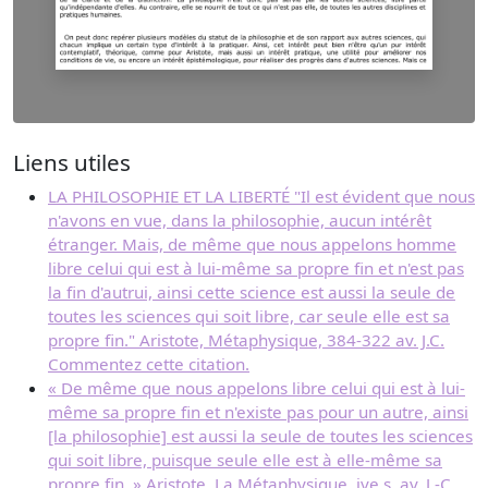
Liens utiles
LA PHILOSOPHIE ET LA LIBERTÉ "Il est évident que nous
n'avons en vue, dans la philosophie, aucun intérêt
étranger. Mais, de même que nous appelons homme
libre celui qui est à lui-même sa propre fin et n'est pas
la fin d'autrui, ainsi cette science est aussi la seule de
toutes les sciences qui soit libre, car seule elle est sa
propre fin." Aristote, Métaphysique, 384-322 av. J.C.
Commentez cette citation.
« De même que nous appelons libre celui qui est à lui-
même sa propre fin et n'existe pas pour un autre, ainsi
[la philosophie] est aussi la seule de toutes les sciences
qui soit libre, puisque seule elle est à elle-même sa
propre fin. » Aristote, La Métaphysique, ive s. av. J.-C.