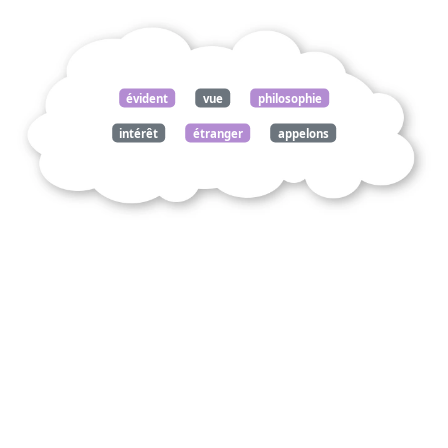
évident
vue
philosophie
intérêt
étranger
appelons
homme
libre
propre
fin
science
sciences
aristote
métaphysique
commentez
citation